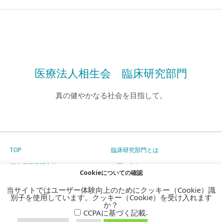
医療法人相生会 臨床研究部門
真の健やかなる社会を目指して。
TOP
臨床研究部門とは
個人情報保護方針
お問い合わせ
Cookieについての確認
採用情報
治験参加
当サイトではユーザー体験向上のためにクッキー（Cookie）識
別子を使用しています。クッキー（Cookie）を受け入れます
サイトマップ
か？
.
CCPAに基づく記載